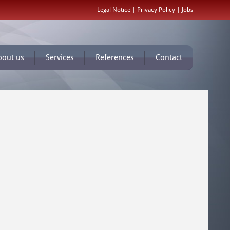
Legal Notice
|
Privacy Policy
|
Jobs
bout us
Services
References
Contact