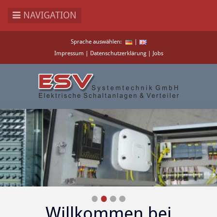
NAVIGATION
Direkt
Sprache auswählen:
|
zum
Impressum
|
Datenschutzerklärung
|
Jobs
Inhalt
Willkommen bei