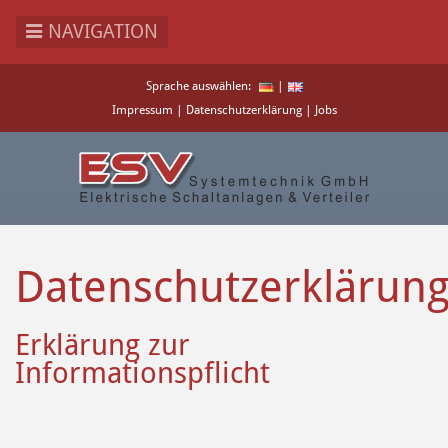
NAVIGATION
Direkt
Sprache auswählen:
|
zum
Impressum
|
Datenschutzerklärung
|
Jobs
Inhalt
Datenschutzerklärun
Erklärung zur
Informationspflicht